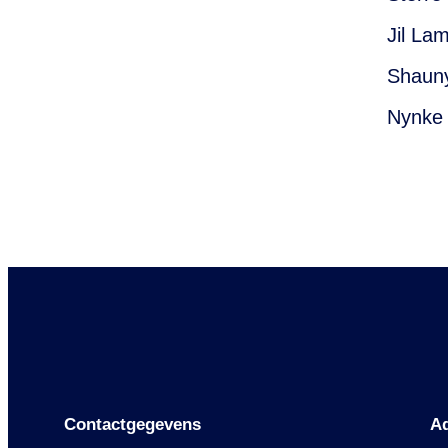
Jil La
Shauny
Nynke 
Contactgege
vens
A