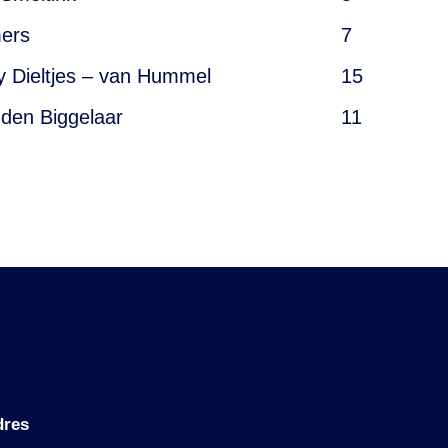
mers
7
 Dieltjes – van Hummel
15
den Biggelaar
11
dres