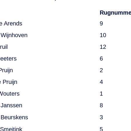
Rugnumme
e Arends
9
 Wijnhoven
10
ruil
12
Peeters
6
Pruijn
2
 Pruijn
4
Wouters
1
 Janssen
8
 Beurskens
3
 Smeitink
5